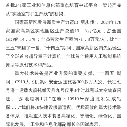
首批241家工业和信息化部重点培育中试平台，架起产品
从“实验室”到“生产线”的桥梁。
国家高新区发展新质生产力迈出“新步伐”。2024年178
家国家高新区实现园区生产总值19．3万亿元，占全国
GDP的14．3％；全员劳动生产率为71．8万元/人，比“十
三五”末翻了一番。“十四五”期间，国家高新区内先后诞生
了全球首台超导量子计算机、全球首个通用人工智能系统
原型等原创技术和产品。
重大技术装备是产业升级的重要支撑。“十四五”期
间，C919大飞机累计安全运送旅客300多万人次、长征七
号遥十运载火箭托举天舟九号仅用3小时就完成太空物资闪
送、“深地塔科1井”在地下10910米深度胜利完成钻
探……“我们将加快建设供需适配、优质高效的重大技术装
备体系，推动重大技术装备高端化、智能化、绿色化、国
际化发展。”工业和信息化部副部长辛国斌表示。