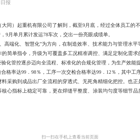
同日报
（大同）起重机有限公司了解到，截至9月底，经过全体员工的不
转，9月单月累计发运78车次，交出一份亮眼成绩单。
化、高端化、智慧化”为方向，在制造效率、技术能力与管理水平
作的简单指令，升级为可覆盖多工况精准调控、满足定制化需求
经验化管控逐步迈向全流程、标准化的合规化管理，为生产效能
格率达99．98％，工序一次交检合格率达99．12％，其中工
材料采购到成品出厂全流程的穿透式、无死角精细化把控。也正
等核心指标上稳定可靠，更在焊缝平整度、涂装均匀度等细节品
扫一扫在手机上查看当前页面