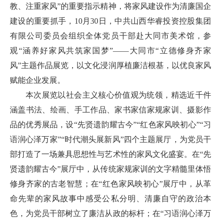
教、注重家风”的重要指示精神，将家风建设作为清廉国企
建设的重要抓手，10月30日，中共山西华睿投资控股集团
有限公司委员会组织全体党员干部赴大同市美术馆，参
观“涵养好家风共筑家国梦”——大同市“立德修身齐家
风”主题作品展览，以文化浸润厚植廉洁根基，以优良家风
赋能企业发展。
本次展览以社会主义核心价值观为统领，精选近千件
涵盖书法、绘画、手工作品、家书家信家规家训、摄影作
品的优秀展品，设“先贤遗韵耀古今”“红色家风映初心”“习
语润心泽万家”“时代潮头展新风”四个主题展厅，为党员干
部打造了一场兼具思想性与艺术性的家风文化盛宴。在“先
贤遗韵耀古今”展厅中，从传统家规家训的文字精髓里体悟
修身齐家的古老智慧；在“红色家风映初心”展厅中，从革
命先辈的家风故事中感受公私分明、清廉自守的政治本
色，为党员干部树立了廉洁从政的标杆；在“习语润心泽万