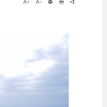





|
|
|
|