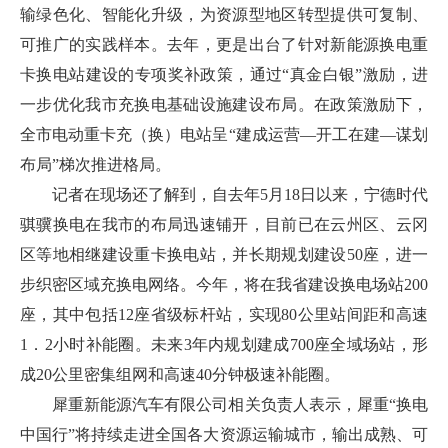
输绿色化、智能化升级，为资源型地区转型提供可复制、
可推广的实践样本。去年，更是出台了针对新能源换电重
卡换电站建设的专项奖补政策，通过“真金白银”激励，进
一步优化我市充换电基础设施建设布局。在政策激励下，
全市电动重卡充（换）电站呈“建成运营—开工在建—谋划
布局”梯次推进格局。
记者在现场还了解到，自去年5月18日以来，宁德时代
骐骥换电在我市的布局迅速铺开，目前已在云州区、云冈
区等地相继建设重卡换电站，并长期规划建设50座，进一
步织密区域充换电网络。今年，将在我省建设换电场站200
座，其中包括12座省级标杆站，实现80公里站间距和高速
1．2小时补能圈。未来3年内规划建成700座全域场站，形
成20公里密集组网和高速40分钟极速补能圈。
犀重新能源汽车有限公司相关负责人表示，犀重“换电
中国行”将持续走进全国各大资源运输城市，输出成熟、可