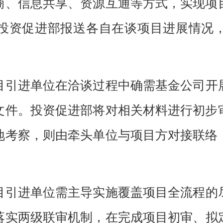
商、信息共享、资源互通等方式，实现项
投资促进部报送各自在谈项目进展情况
目引进单位
在洽谈过程中确需
基金公司开
文件。投资促进部将对
相关
材料进行初步
地考察，则由
牵头单位
与项目方对接联络
目
引进单位
需主导实施覆盖项目全流程的
落实
两级联审机制
，
在
完成
项目
初审
、
拟