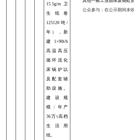
其他一般工业固体废物处置执行
15.5g/m
卫
公众参与：
在公示期间未收到
生纸卷
125120吨/
年）
，
新
建1×90t/h
高温高压
循环流化
床锅炉以
及配套辅
助设施。
建设规
模：
年产
36
万t高档
生活用
纸
。