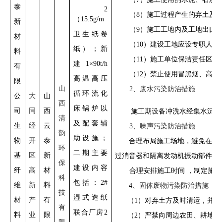
泰
2
（8）施工过程产生的弃土及
（15.5g/m
新
（9）施工工地内及工地出口
卫生纸卷
材
（10）建设工地应设专职人
纸）
；
新
料
（11）施工单位保洁责任区
建 1×90t/h
有
（12）禁止使用冒黑烟、高
高温高压
限
山
2、废水污染防治措施
循环流化
公
大
山
西
床锅炉以
司
同
西
施工期设备冲洗水经集水沉淀
清
及配套辅
生
经
云
3、噪声污染防治措施
韵
助设施；
物
开
泰
合理布局施工场地，避免在同
环
二期主要
基
区
新
过消音器和隔离发动机振动部件的
保
建设内容
纤
高
材
合理安排施工时间 ，制定施工
科
包括：2#
维
新
料
4、
固体废物污染防治措施
技
湿式造纸
材
产
有
（1）对弃土方及时清运，并
有
联合厂房2
料
业
限
（2）严禁向周边农田、耕地