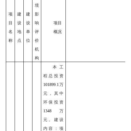
境
项
建
建
影
目
设
设
响
项目
名
地
单
评
概况
称
点
位
价
机
构
本工
程
总投资
101899.1
万
元
，
其中
环保投资
1348
万
元。
建设
内容
：
项