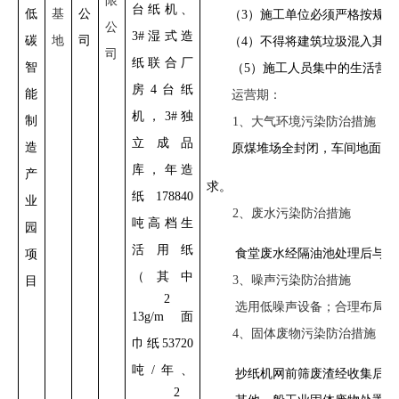
限
台纸机、
低
基
公
（3）施工单位必须严格按规
公
3#湿式造
碳
地
司
（4）不得将建筑垃圾混入其
司
纸联合厂
智
（5）施工人员集中的生活营
房4台纸
能
运营期：
机
，
3#独
制
1、大气环境污染防治措施
立成品
造
原煤堆场全封闭
，
车间地面全
库
，
年
造
产
求
。
纸178840
业
2、废水污染防治措施
吨高档生
园
活用纸
食堂废水经隔油池处理后与办
项
（其中
3、噪声污染防治措施
目
2
选用低噪声设备
；合理布局，
13g/m
面
4、固体废物污染防治措施
巾纸53720
吨/年、
抄纸机网前筛废渣经收集后送
2