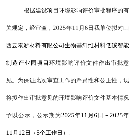
根据建设项目环境影响评价审批程序的有
20
25
11
6
关规定，经审查，
年
月
日我
单位
拟对
山
西云泰新材料有限公司生物基纤维材料低碳智能
制造产业园项目
环
境影响评价文件作出审批意
见
。为保证此次审查工作的严肃性和公正性，现
将拟作出审批意见的环境影响评价文件基本情况
20
25
11
6
20
25
予以公示，公示期为
年
月
日－
年
11
12
5
月
日（
个工作日
）
。