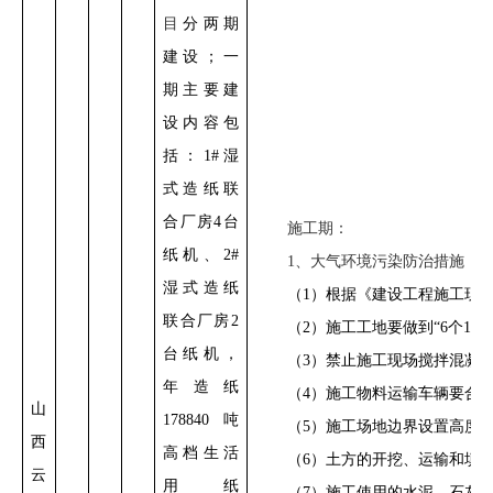
目
分两期
建设；一
期主要建
设内容包
括：1#湿
式造纸联
合厂房4台
施工期：
纸机、2#
1、大气环境污染防治措施
湿式造纸
（1）根据《建设工程施工现
联合厂房2
（2）施工工地要做到“6个10
台纸机
，
（3）禁止施工现场搅拌混凝
年
造纸
（4）施工物料运输车辆要合
山
178840吨
（5）施工场地边界设置高度2
西
高档生活
（6）土方的开挖、运输和填
云
用纸
（7）施工使用的水泥、石灰