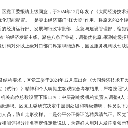
，区党工委报请上级同意，于2024年12月印发了《大同经济技
化职能配置。一是突出经济部门“扛大梁”作用。将原来的2个
后的经济运行部、发展与行政审批部、应急与建设管理部，缩短
核”的经济发展主线。聚焦八条产业链，调整优化原5家副处级
设机构对外以上级对口部门界定职能边界，园区服务机构以七块
。
结构要求，区党工委于2024年12月底出台《大同经济技术
定（试行）》精神和个人聘期主客观综合考核结果，严格按照“人
后，机关岗位总数设置下降11％；中层副处级机构负责人调整9人
逐级选聘。区党工委研究决定中层副处级和科级选聘，科员以下
％的人员，防止走形变样。二是公平公正保证选聘风清气正。区党
价和测评得分排名等定性定量说法，为选好人用对人发挥引领示