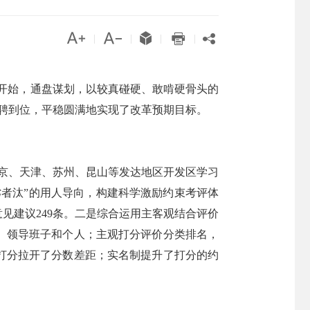





|
|
|
|
月开始，通盘谋划，以较真碰硬、敢啃硬骨头的
选聘到位，平稳圆满地实现了改革预期目标。
赴北京、天津、苏州、昆山等发达地区开发区学习
者汰”的用人导向，构建科学激励约束考评体
见建议249条。二是综合运用主客观结合评价
）领导班子和个人；主观打分评价分类排名，
制打分拉开了分数差距；实名制提升了打分的约