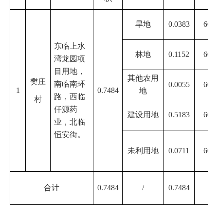
旱地
0.0383
60.4
东
临上水
林地
0.1152
60.4
湾龙园项
目用地
，
其他农用
樊庄
南临
南环
0.0055
60.4
1
0.7484
地
路
，西临
村
仟源药
建设用地
0.5183
60.4
业
，北
临
恒安街。
未利用地
0.0711
60.4
合计
0.7484
/
0.7484
/