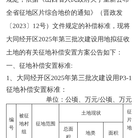
全省征地区片综合地价的通知》（晋政发
〔
2023〕12号）文件规定的补偿标准，
现将
大同经开区
2025年第三批次建设用地拟征收
土地的
有关征地补偿安置方案公告如下：
一、
征地补偿安置标准
:
1、大同经开区2025年第三批次建设用P3-1
征地补偿安置标准：
单位：公顷、万元
/公顷、万元
征地
土地现状
被征
编
片综
地村
征地范围
号
地价
总面
组
地类
面积
准
积