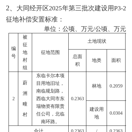
2、
大同经开区
2025年第三批次建设用P3-2
征地补偿安置标准：
单位：公顷、万元
/公顷、万元
被
土地现状
征
编
地
征地范围
号
总面
村
地类
面积
积
组
东临卡尔本项
蔚
目用地旧址，
林地
0.2059
南临规划路，
洲
2
西临大同市东
0.2363
疃
瑞物资有限责
建设用
0.0304
任公司，北临
村
地
南环路。
合计
0.2363
/
0.2363