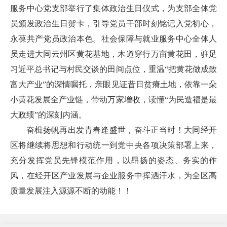
服务中心党支部举行了集体政治生日仪式，为支部全体党
员颁发政治生日贺卡，引导党员干部时刻铭记入党初心，
永葆共产党员政治本色。社会保障与就业服务中心全体人
员走进大同云州区黄花基地，木道穿行万亩黄花田，驻足
习近平总书记与村民交谈的田间点位，重温“把黄花做成致
富大产业”的深情嘱托，亲眼见证昔日贫瘠土地，依靠一朵
小黄花发展全产业链，带动万家增收，读懂“为民造福是最
大政绩”的深刻内涵。
奋楫扬帆再出发青春逢盛世，奋斗正当时！大同经开
区将继续将思想和行动统一到党中央各项决策部署上来，
充分发挥党员先锋模范作用，以昂扬的姿态、务实的作
风，在经开区产业发展与企业服务中挥洒汗水，为全区高
质量发展注入源源不断的动能！！