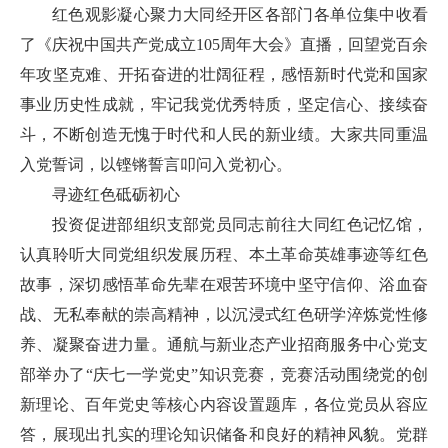
红色观影凝心聚力大同经开区各部门各单位集中收看
了《庆祝中国共产党成立105周年大会》直播，回望党百余
年攻坚克难、开拓奋进的壮阔征程，感悟新时代党和国家
事业历史性成就，牢记我党优秀特质，坚定信心、接续奋
斗，不断创造无愧于时代和人民的新业绩。大家共同重温
入党誓词，以铿锵誓言叩问入党初心。
寻迹红色砥砺初心
投资促进部组织支部党员同志前往大同红色记忆馆，
认真聆听大同党组织发展历程、本土革命英雄事迹等红色
故事，深切感悟革命先辈在艰苦环境中坚守信仰、浴血奋
战、无私奉献的崇高精神，以沉浸式红色研学淬炼党性修
养、凝聚奋进力量。通航与新业态产业招商服务中心党支
部举办了“庆七一学党史”知识竞赛，竞赛活动围绕党的创
新理论、百年党史等核心内容设置题库，各位党员从容应
答，展现出扎实的理论知识储备和良好的精神风貌。党群