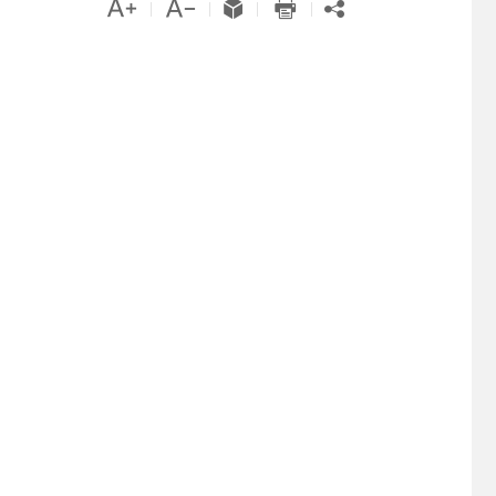





|
|
|
|